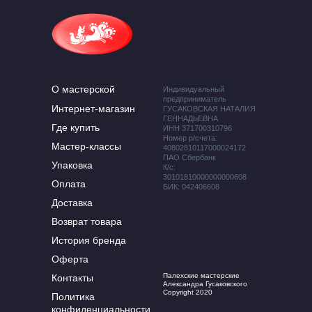
О мастерской
Индивидуальный
предприниматель
Интернет-магазин
ГУСАКОВСКАЯ НАТАЛИЯ
ГЕННАДЬЕВНА
Где купить
ИНН 371700310796
Номер р/счета:
Мастер-классы
40802810117000024172
ПАО Сбербанк
Упаковка
К/с:
30101810000000000608
Оплата
БИК: 042406608
Доставка
Возврат товара
История бренда
Оферта
Палехские мастерские
Контакты
Александра Гусаковского
Copyright 2020
Политика
конфиденциальности