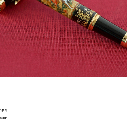
ова
рские